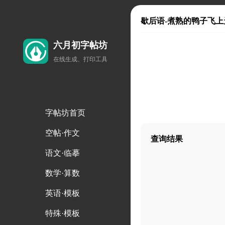
歇后语-煮熟的鸭子飞上
六月初字帖坊
在线生成、打印工具
字帖坊首页
空帖·作文
查询结果
语文·临摹
数学·算数
英语·模板
特殊·模板