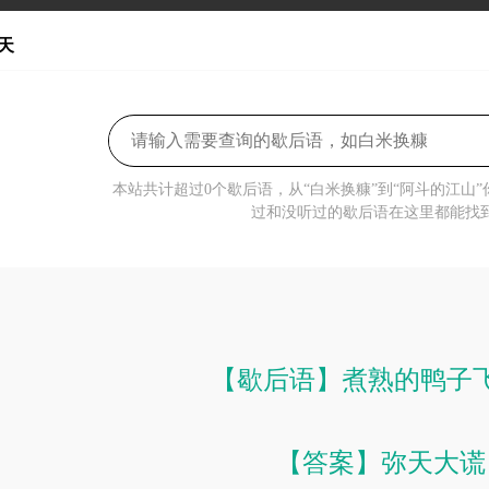
天
本站共计超过0个歇后语，从“白米换糠”到“阿斗的江山
过和没听过的歇后语在这里都能找
【歇后语】煮熟的鸭子
【答案】弥天大谎