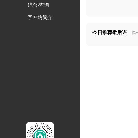
综合·查询
字帖坊简介
今日推荐歇后语
换