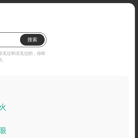
搜索
”你见过和没见过的，你听
到。
火
眼