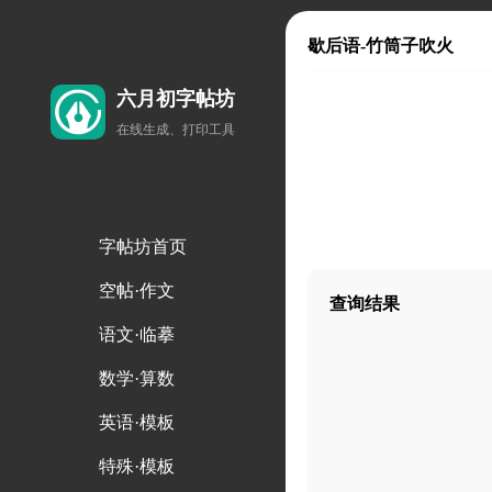
歇后语-竹筒子吹火
六月初字帖坊
在线生成、打印工具
字帖坊首页
空帖·作文
查询结果
语文·临摹
数学·算数
英语·模板
特殊·模板