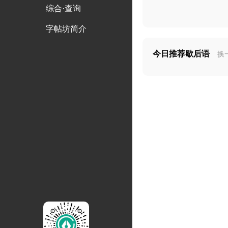
综合·查询
字帖坊简介
今日推荐歇后语
换