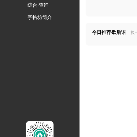
综合·查询
字帖坊简介
今日推荐歇后语
换