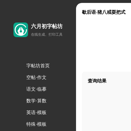
歇后语-猪八戒耍把式
六月初字帖坊
在线生成、打印工具
字帖坊首页
空帖·作文
查询结果
语文·临摹
数学·算数
英语·模板
特殊·模板