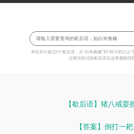
本站共计超过0个歇后语，从“白米换糠”到“阿斗的江山
过和没听过的歇后语在这里都能找
【歇后语】猪八戒耍
【答案】倒打一耙