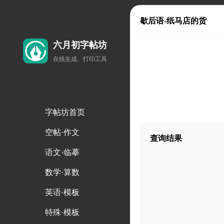
歇后语-纸马店的货
六月初字帖坊
在线生成、打印工具
字帖坊首页
空帖·作文
查询结果
语文·临摹
数学·算数
英语·模板
特殊·模板