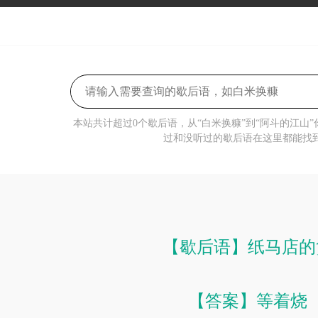
本站共计超过0个歇后语，从“白米换糠”到“阿斗的江山
过和没听过的歇后语在这里都能找
【歇后语】纸马店的
【答案】等着烧