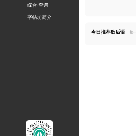
综合·查询
字帖坊简介
今日推荐歇后语
换