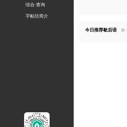
综合·查询
字帖坊简介
今日推荐歇后语
换