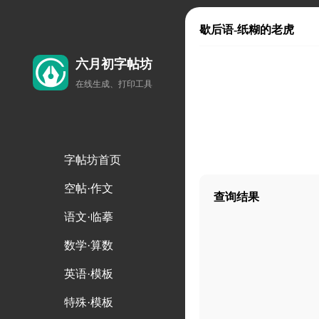
歇后语-纸糊的老虎
六月初字帖坊
在线生成、打印工具
字帖坊首页
空帖·作文
查询结果
语文·临摹
数学·算数
英语·模板
特殊·模板