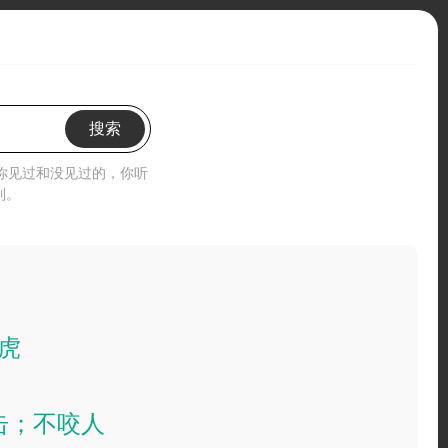
搜索
”你见过和没见过的，你听
到。
虎
击；不咬人