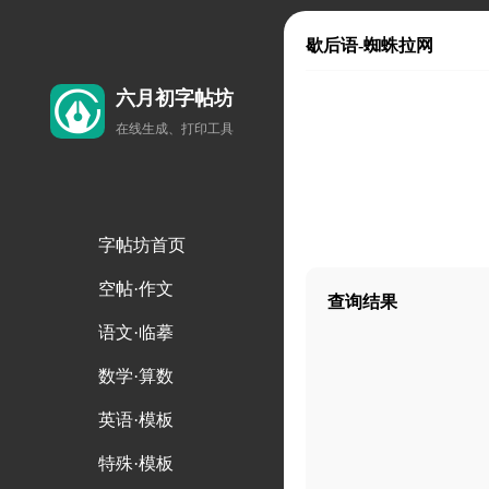
歇后语-蜘蛛拉网
六月初字帖坊
在线生成、打印工具
字帖坊首页
空帖·作文
查询结果
语文·临摹
数学·算数
英语·模板
特殊·模板