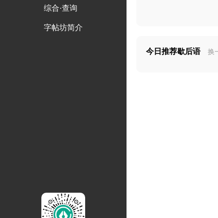
综合·查询
字帖坊简介
今日推荐歇后语
换