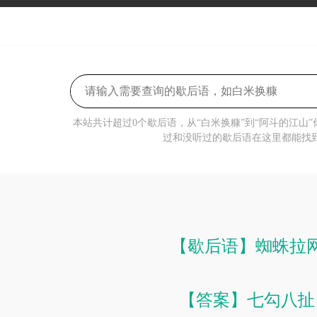
本站共计超过0个歇后语，从“白米换糠”到“阿斗的江山
过和没听过的歇后语在这里都能找
【歇后语】蜘蛛拉
【答案】七勾八扯