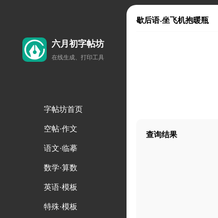
歇后语-坐飞机抱暖瓶
六月初字帖坊
在线生成、打印工具
字帖坊首页
空帖·作文
查询结果
语文·临摹
数学·算数
英语·模板
特殊·模板