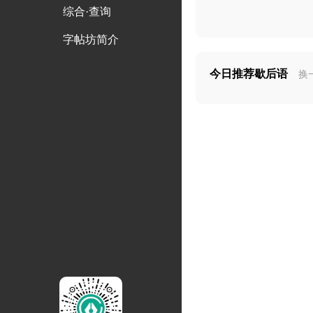
综合·查询
字帖坊简介
今日推荐歇后语
换