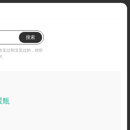
搜索
”你见过和没见过的，你听
到。
暖瓶