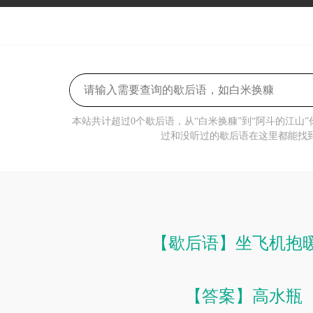
本站共计超过0个歇后语，从“白米换糠”到“阿斗的江山
过和没听过的歇后语在这里都能找
【歇后语】坐飞机抱
【答案】高水瓶