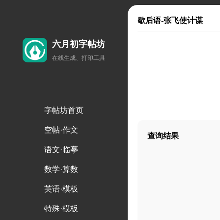
歇后语-张飞使计谋
六月初字帖坊
在线生成、打印工具
字帖坊首页
空帖·作文
查询结果
语文·临摹
数学·算数
英语·模板
特殊·模板