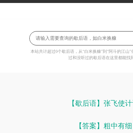
本站共计超过0个歇后语，从“白米换糠”到“阿斗的江山
过和没听过的歇后语在这里都能找
【歇后语】张飞使计
【答案】粗中有细