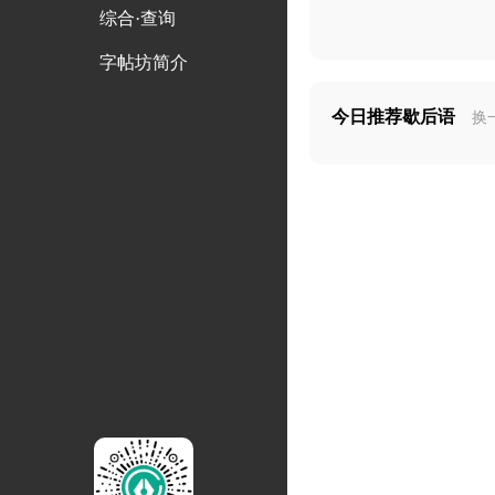
综合·查询
字帖坊简介
今日推荐歇后语
换