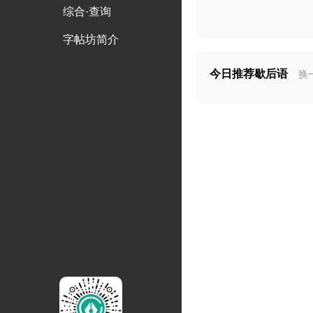
综合·查询
字帖坊简介
今日推荐歇后语
换