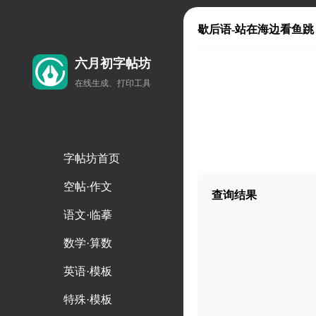
歇后语-站在海边看鱼跳
六月初字帖坊
在线生成、打印工具
字帖坊首页
空帖·作文
查询结果
语文·临摹
数学·算数
英语·模板
特殊·模板