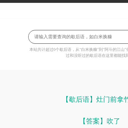
本站共计超过0个歇后语，从“白米换糠”到“阿斗的江山
过和没听过的歇后语在这里都能找
【歇后语】灶门前拿
【答案】吹了