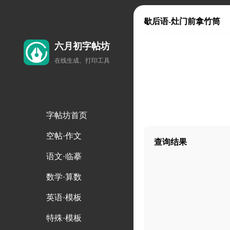
歇后语-灶门前拿竹筒
六月初字帖坊
在线生成、打印工具
字帖坊首页
空帖·作文
查询结果
语文·临摹
数学·算数
英语·模板
特殊·模板