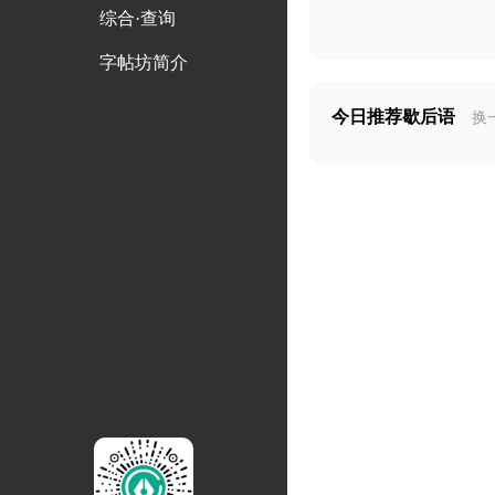
综合·查询
字帖坊简介
今日推荐歇后语
换