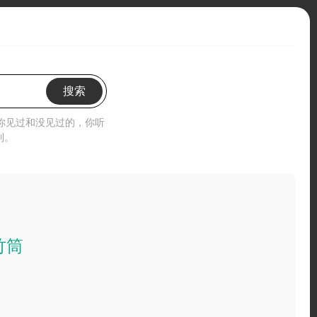
搜索
”你见过和没见过的，你听
到。
竹筒