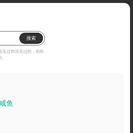
搜索
”你见过和没见过的，你听
到。
咸鱼