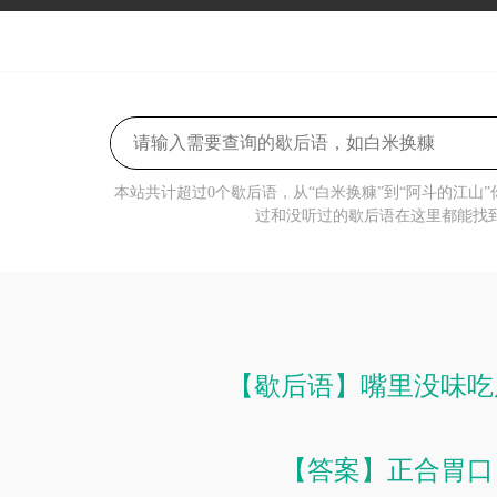
本站共计超过0个歇后语，从“白米换糠”到“阿斗的江山
过和没听过的歇后语在这里都能找
【歇后语】嘴里没味吃
【答案】正合胃口