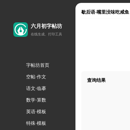
歇后语-嘴里没味吃咸鱼
六月初字帖坊
在线生成、打印工具
字帖坊首页
空帖·作文
查询结果
语文·临摹
数学·算数
英语·模板
特殊·模板