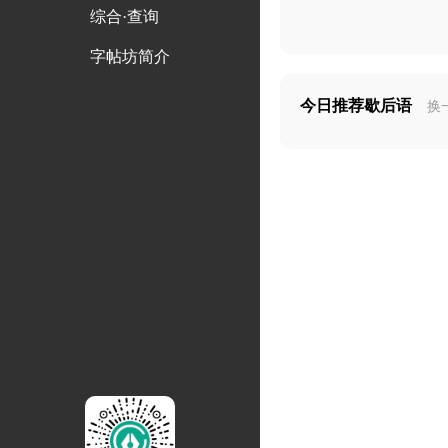
综合·查询
字帖坊简介
今日推荐歇后语
换