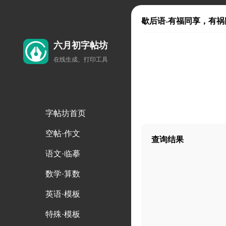
歇后语-有福同享，有祸
六月初字帖坊
在线生成、打印工具
字帖坊首页
空帖·作文
查询结果
语文·临摹
数学·算数
英语·模板
特殊·模板