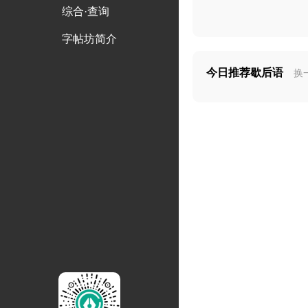
综合·查询
字帖坊简介
今日推荐歇后语
换