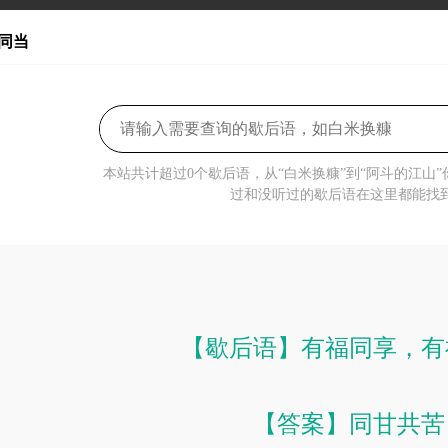
同当
本站共计超过0个歇后语，从“白米换糠”到“阿斗的江山
过和没听过的歇后语在这里都能找
【歇后语】有福同享，有
【答案】同甘共苦