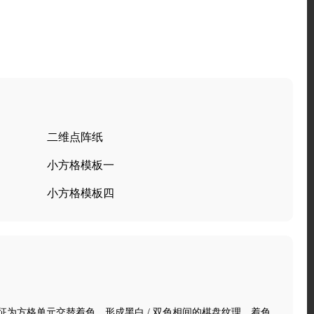
二维点阵纸
小方格模板一
小方格模板四
为方格单元交替着色，形成黑白 / 双色相间的棋盘纹理，着色