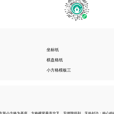
坐标纸
棋盘格纸
小方格模板三
方形小方格为基底，方格横竖垂直交叉、无缝隙排列，无外封边；核心特征