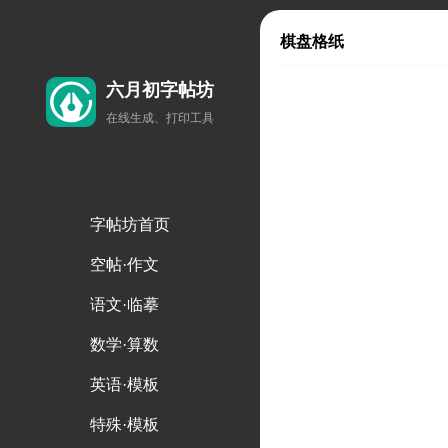
棋盘格纸
六月初字帖坊
在线生成、打印工具
字帖坊首页
空帖·作文
语文·临摹
数学·算数
英语·模板
特殊·模板